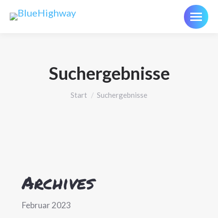
Suchergebnisse
Sie befinden sich hier:
Start
Suchergebnisse
Archives
Februar 2023