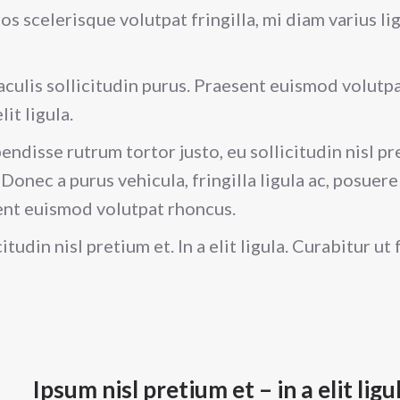
s scelerisque volutpat fringilla, mi diam varius li
 iaculis sollicitudin purus. Praesent euismod volut
lit ligula.
isse rutrum tortor justo, eu sollicitudin nisl preti
Donec a purus vehicula, fringilla ligula ac, posuere 
sent euismod volutpat rhoncus.
tudin nisl pretium et. In a elit ligula. Curabitur ut
Ipsum nisl pretium et – in a elit ligu