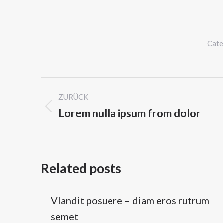
Cate
Kommentarnavigatio
ZURÜCK
Lorem nulla ipsum from dolor
Vorheriger
Beitrag:
Related posts
Vlandit posuere – diam eros rutrum
semet