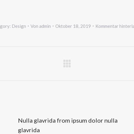
gory:
Design
Von
admin
Oktober 18, 2019
Kommentar hinterl
n
Nächster
Beitrag:
Nulla glavrida from ipsum dolor nulla
glavrida